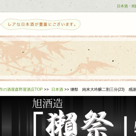
日本酒・焼
せ
市の酒屋森野屋酒店TOP
>>
日本酒
>>
獺祭 純米大吟醸二割三分(23) 感
ら日本酒を好きになる方へ