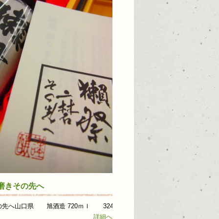
磨きその先へ
へ山口県 旭酒造 720ｍｌ 32400...
詳細へ