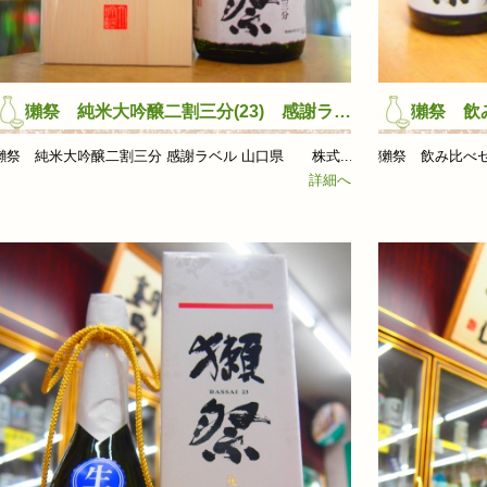
獺祭 純米大吟醸二割三分(23) 感謝ラベル
獺祭 飲
合わせ
獺祭 純米大吟醸二割三分 感謝ラベル 山口県 株式...
獺祭 飲み比べセ
詳細へ