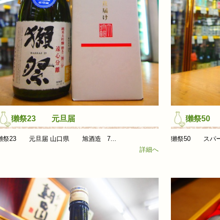
獺祭23 元旦届
獺祭50
獺祭23 元旦届 山口県 旭酒造 7...
獺祭50 スパー
詳細へ