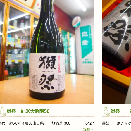
獺祭 純米大吟醸50
獺祭 
獺祭 純米大吟醸50山口県 旭酒造 300ｍｌ 642円 ...
獺祭 磨きその先
詳細へ