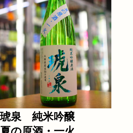
琥泉 純米吟醸
夏の原酒・一火