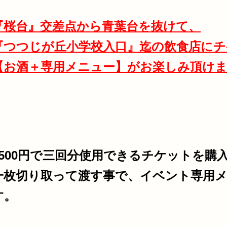
『桜台』交差点から青葉台を抜けて、
『つつじが丘小学校入口』迄の飲食店に
チ
【お酒＋専用メニュー】がお楽しみ頂け
2500円で三回分使用できるチケットを購
一枚切り取って渡す事で、イベント専用
す。