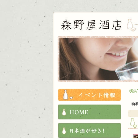
お知ら
横浜
新
HOME
これか