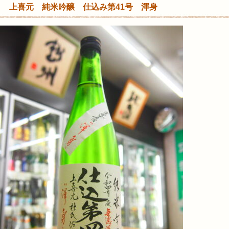
上喜元 純米吟醸 仕込み第41号 渾身
内
集