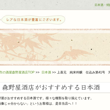
日本酒・焼
せ
市の酒屋森野屋酒店TOP
>>
日本酒
>>
上喜元 純米吟醸 仕込み第41号 
野屋がおすすめする日本酒です。様々な種類を取り揃えています。
ら日本酒を好きになる方へ
画像じゃ分からない」というお客様は、是非当店へ！！