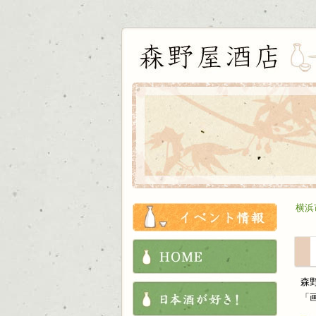
お知ら
横浜
HOME
森
これか
「