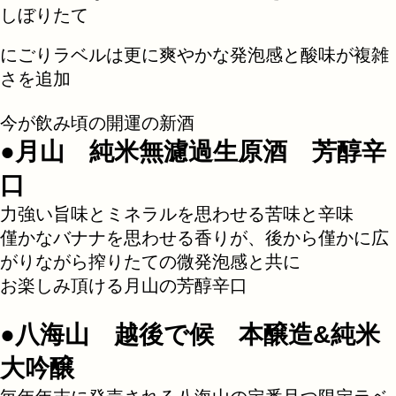
しぼりたて
にごりラベルは更に爽やかな発泡感と酸味が複雑
さを追加
今が飲み頃の開運の新酒
●月山 純米無濾過生原酒 芳醇辛
口
力強い旨味とミネラルを思わせる苦味と辛味
僅かなバナナを思わせる香りが、
後から僅かに広
がりながら搾りたての微発泡感と共に
お楽しみ頂ける月山の芳醇辛口
●八海山 越後で候 本醸造&純米
大吟醸