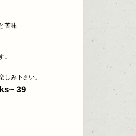
と苦味
す。
楽しみ下さい。
s~ 39