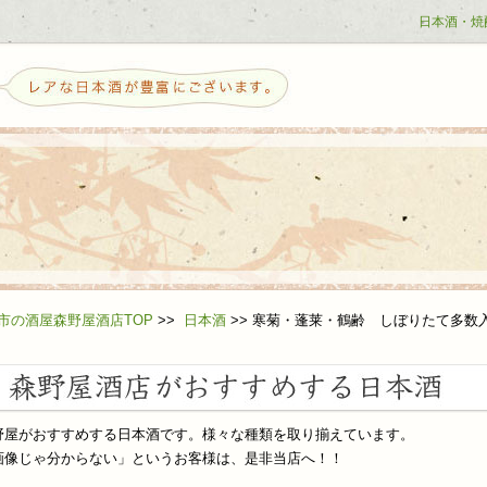
日本酒・焼
せ
市の酒屋森野屋酒店TOP
>>
日本酒
>>
寒菊・蓬莱・鶴齢 しぼりたて多数
野屋がおすすめする日本酒です。様々な種類を取り揃えています。
ら日本酒を好きになる方へ
画像じゃ分からない」というお客様は、是非当店へ！！