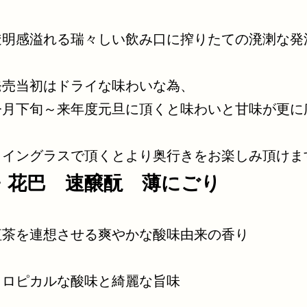
透明感溢れる瑞々しい飲み口に搾りたての溌溂な発
発売当初はドライな味わいな為、
今月下旬～来年度元旦に頂くと味わいと甘味が更に
ワイングラスで頂くとより奥行きをお楽しみ頂けま
・花巴 速醸酛 薄にごり
紅茶を連想させる爽やかな酸味由来の香り
トロピカルな酸味と綺麗な旨味