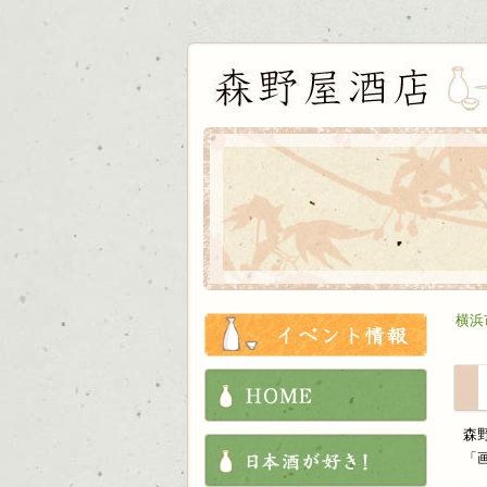
お知ら
横浜
HOME
森
これか
「