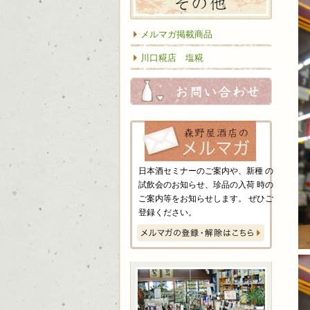
メルマガ掲載商品
川口糀店 塩糀
お問い
日本酒セミナーのご案内や、新種 の
試飲会のお知らせ、珍品の入荷 時の
ご案内等をお知らせします。 ぜひご
登録ください。