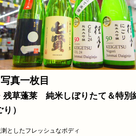
●写真一枚目
・残草蓬莱 純米しぼりたて＆特別
ごり）
溌溂としたフレッシュなボディ