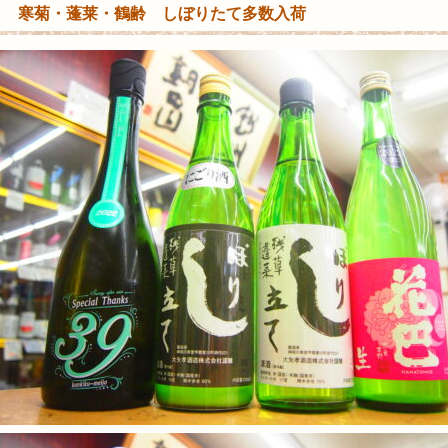
寒菊・蓬莱・鶴齢 しぼりたて多数入荷
内
集