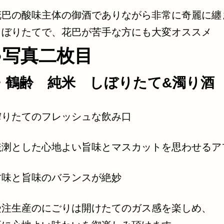
花巴の酸味主体の御酒でありながら非常に奇麗に纏
しぼりたてで、花巴が苦手な方にも大変オススメ
●写真二枚目
・鶴齢 純米 しぼりたて&濁り酒
搾りたてのフレッシュな飲み口
溌溂とした心地よい旨味とマスカットを思わせるア
甘味と旨味のバランスが絶妙
受注生産のにごりは開けたてのガス感を楽しめ、