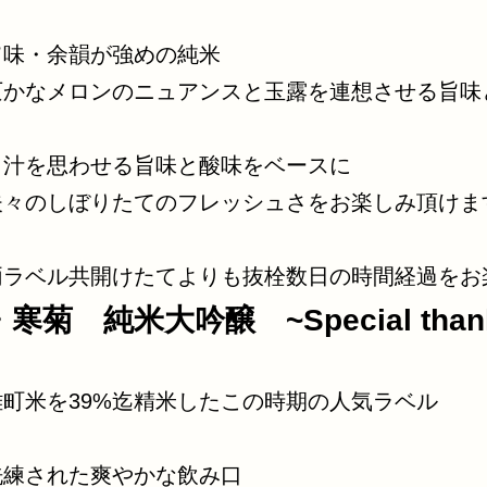
旨味・余韻が強めの純米
仄かなメロンのニュアンスと玉露を連想させる旨味
出汁を思わせる旨味と酸味をベースに
夫々のしぼりたてのフレッシュさをお楽しみ頂けま
両ラベル共開けたてよりも抜栓数日の時間経過をお
・寒菊 純米大吟醸 ~Special thank
雄町米を39%迄精米したこの時期の人気ラベル
洗練された爽やかな飲み口