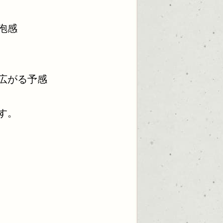
泡感
広がる予感
す。