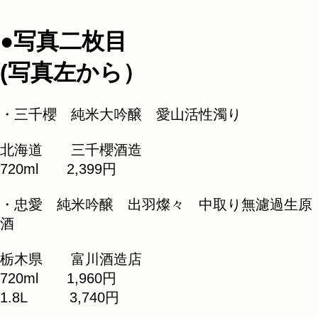
●写真二枚目
(写真左から）
・三千櫻 純米大吟醸 愛山活性濁り
北海道 三千櫻酒造
720ml 2,399円
・忠愛 純米吟醸 出羽燦々 中取り無濾過生原
酒
栃木県 富川酒造店
720ml 1,960円
1.8L 3,740円