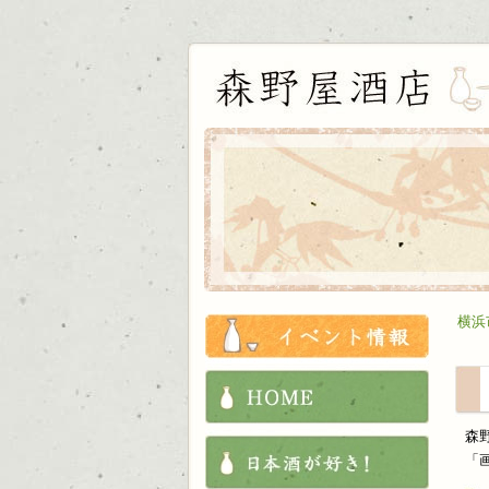
お知ら
横浜
HOME
森
これか
「