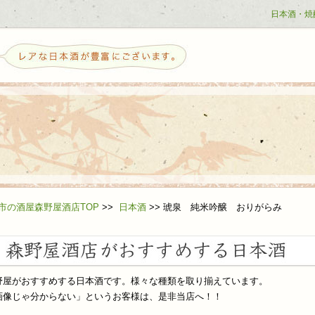
日本酒・焼
せ
市の酒屋森野屋酒店TOP
>>
日本酒
>>
琥泉 純米吟醸 おりがらみ
野屋がおすすめする日本酒です。様々な種類を取り揃えています。
ら日本酒を好きになる方へ
画像じゃ分からない」というお客様は、是非当店へ！！