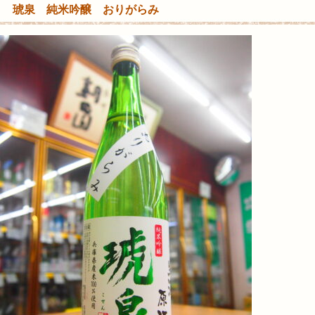
琥泉 純米吟醸 おりがらみ
内
集