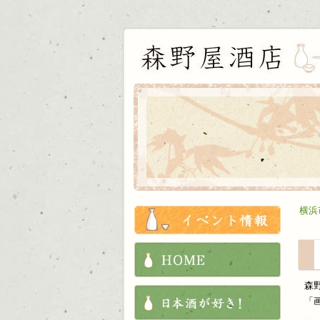
お知ら
横浜
HOME
森
これか
「