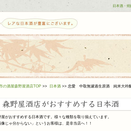
日本酒・焼
せ
市の酒屋森野屋酒店TOP
>>
日本酒
>>
忠愛 中取無濾過生原酒 純米大吟
野屋がおすすめする日本酒です。様々な種類を取り揃えています。
ら日本酒を好きになる方へ
画像じゃ分からない」というお客様は、是非当店へ！！