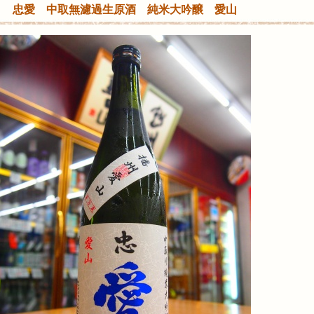
忠愛 中取無濾過生原酒 純米大吟醸 愛山
内
集