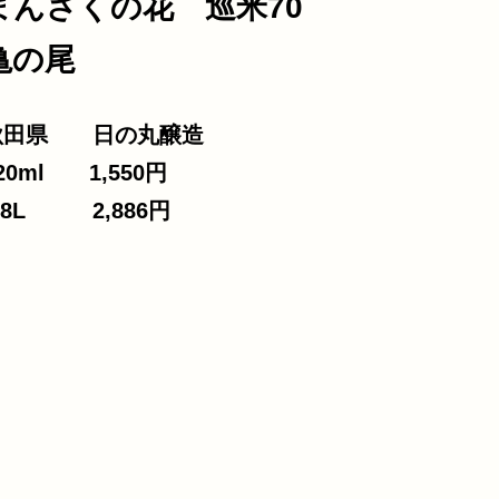
まんさくの花 巡米70
亀の尾
合わせ
秋田県 日の丸醸造
20ml 1,550円
.8L 2,886円