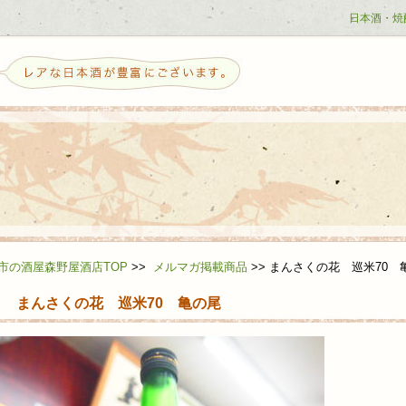
日本酒・焼
せ
市の酒屋森野屋酒店TOP
>>
メルマガ掲載商品
>>
まんさくの花 巡米70 
まんさくの花 巡米70 亀の尾
ら日本酒を好きになる方へ