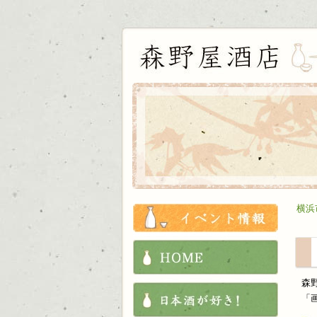
お知ら
横浜
HOME
森
これか
「