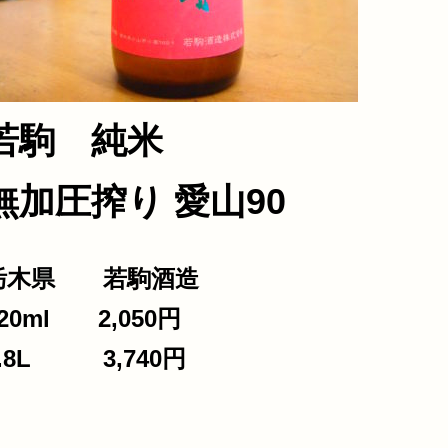
合わせ
若駒 純米
無加圧搾り 愛山90
栃木県 若駒酒造
20ml 2,050円
1.8L 3,740円