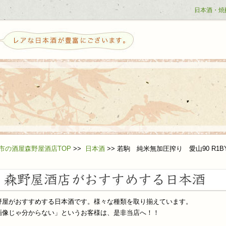
日本酒・焼
せ
市の酒屋森野屋酒店TOP
>>
日本酒
>>
若駒 純米無加圧搾り 愛山90 R1B
野屋がおすすめする日本酒です。様々な種類を取り揃えています。
ら日本酒を好きになる方へ
画像じゃ分からない」というお客様は、是非当店へ！！