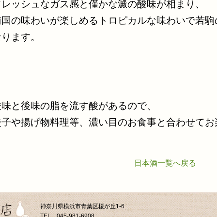
フレッシュなガス感と僅かな澱の酸味が相まり、
南国の味わいが楽しめるトロピカルな味わいで若駒
なります。
酸味と後味の脂を流す酸があるので、
餃子や揚げ物料理等、濃い目のお食事と合わせてお
日本酒一覧へ戻る
神奈川県横浜市青葉区榎が丘1-6
TEL 045-981-6908