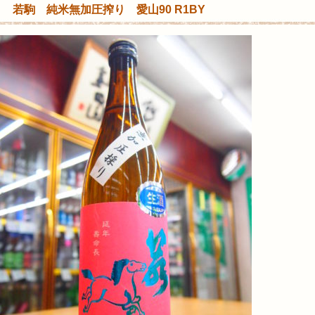
若駒 純米無加圧搾り 愛山90 R1BY
内
集