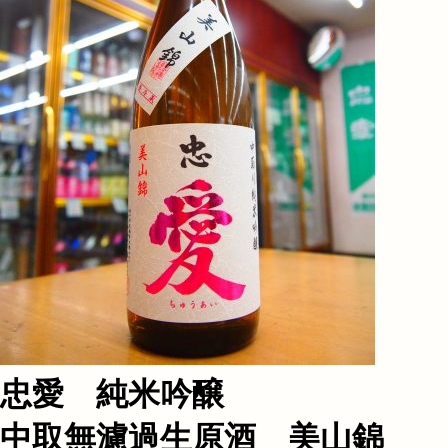
忠愛 純米吟醸
中取無濾過生原酒 美山錦